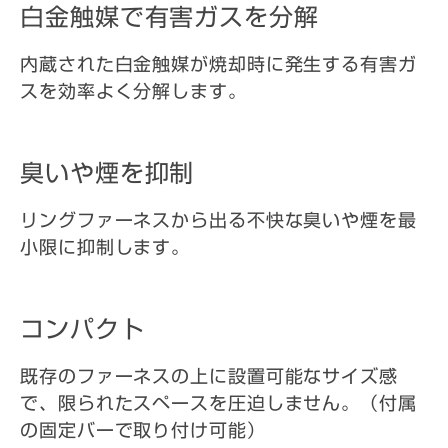
SKメディカル電子株式会社
白金触媒で有害ガスを分解
〒526-0817 滋賀県長浜市七条町305番地の1
内蔵された白金触媒が焼却時に発生する有害ガ
スを効率よく分解します。
0749-63-7773
TEL
0749-63-4805
FAX
臭いや煙を抑制
リングファーネスから出る不快な臭いや煙を最
小限に抑制します。
ご利用規約
個人情報保護方針
透明性に関する指針
コンパクト
©SK MEDICAL ELECTRONICS CO., LTD.
既存のファーネスの上に設置可能なサイズ感
で、限られたスペースを圧迫しません。（付属
の固定バーで取り付け可能）