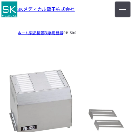
SKメディカル電子株式会社
ホーム
コラム
ホーム
製品情報
製品情報
科学用機器
RB-500
企業情報
ご挨拶
医療用機器
会社概要
デンタル
沿革
メディカ
アクセス
ル
科学用機器
採用情報
高周波誘
導加熱装
新着情報
置
理化学機
お問い合わせ
器