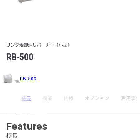
産業用機器
産業用機
器
その他
リング焼却炉リバーナー（小型）
その他
RB-500
生産終了品
RB-500
特長
機能
仕様
オプション
活用事
Features
特長